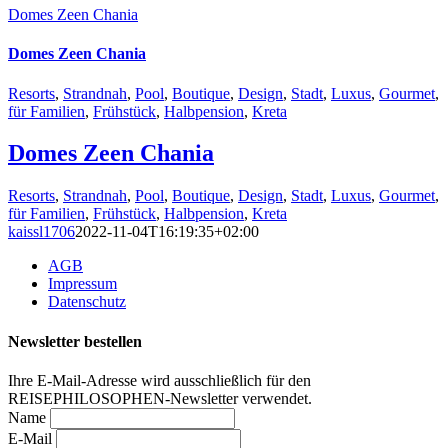
Domes Zeen Chania
Domes Zeen Chania
Resorts
,
Strandnah
,
Pool
,
Boutique
,
Design
,
Stadt
,
Luxus
,
Gourmet
,
für Familien
,
Frühstück
,
Halbpension
,
Kreta
Domes Zeen Chania
Resorts
,
Strandnah
,
Pool
,
Boutique
,
Design
,
Stadt
,
Luxus
,
Gourmet
,
für Familien
,
Frühstück
,
Halbpension
,
Kreta
kaissl1706
2022-11-04T16:19:35+02:00
AGB
Impressum
Datenschutz
Newsletter bestellen
Ihre E-Mail-Adresse wird ausschließlich für den
REISEPHILOSOPHEN-Newsletter verwendet.
Name
E-Mail