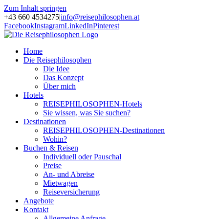
Zum Inhalt springen
+43 660 4534275
|
info@reisephilosophen.at
Facebook
Instagram
LinkedIn
Pinterest
Home
Die Reisephilosophen
Die Idee
Das Konzept
Über mich
Hotels
REISEPHILOSOPHEN-Hotels
Sie wissen, was Sie suchen?
Destinationen
REISEPHILOSOPHEN-Destinationen
Wohin?
Buchen & Reisen
Individuell oder Pauschal
Preise
An- und Abreise
Mietwagen
Reiseversicherung
Angebote
Kontakt
Allgemeine Anfrage