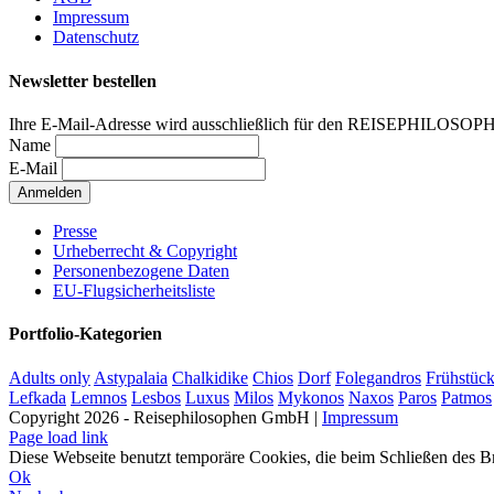
Impressum
Datenschutz
Newsletter bestellen
Ihre E-Mail-Adresse wird ausschließlich für den REISEPHILOSOP
Name
E-Mail
Presse
Urheberrecht & Copyright
Personenbezogene Daten
EU-Flugsicherheitsliste
Portfolio-Kategorien
Adults only
Astypalaia
Chalkidike
Chios
Dorf
Folegandros
Frühstüc
Lefkada
Lemnos
Lesbos
Luxus
Milos
Mykonos
Naxos
Paros
Patmos
Copyright 2026 - Reisephilosophen GmbH |
Impressum
Page load link
Diese Webseite benutzt temporäre Cookies, die beim Schließen des B
Ok