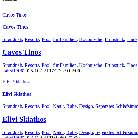
Cavos Tinos
Cavos Tinos
Strandnah
,
Resorts
,
Pool
,
für Familien
,
Kochnische
,
Frühstück
,
Tinos
Cavos Tinos
Strandnah
,
Resorts
,
Pool
,
für Familien
,
Kochnische
,
Frühstück
,
Tinos
kaissl1706
2025-10-22T17:27:37+02:00
Elivi Skiathos
Elivi Skiathos
Strandnah
,
Resorts
,
Pool
,
Natur
,
Ruhe
,
Design
,
Separates Schlafzimm
Elivi Skiathos
Strandnah
,
Resorts
,
Pool
,
Natur
,
Ruhe
,
Design
,
Separates Schlafzimm
kaissl1706
2023-12-04T11:33:59+02:00