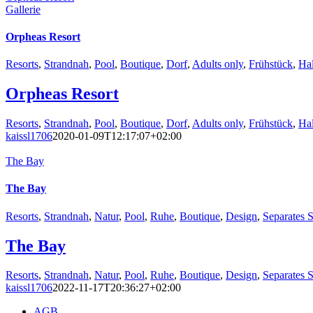
Gallerie
Orpheas Resort
Resorts
,
Strandnah
,
Pool
,
Boutique
,
Dorf
,
Adults only
,
Frühstück
,
Ha
Orpheas Resort
Resorts
,
Strandnah
,
Pool
,
Boutique
,
Dorf
,
Adults only
,
Frühstück
,
Ha
kaissl1706
2020-01-09T12:17:07+02:00
The Bay
The Bay
Resorts
,
Strandnah
,
Natur
,
Pool
,
Ruhe
,
Boutique
,
Design
,
Separates 
The Bay
Resorts
,
Strandnah
,
Natur
,
Pool
,
Ruhe
,
Boutique
,
Design
,
Separates 
kaissl1706
2022-11-17T20:36:27+02:00
AGB