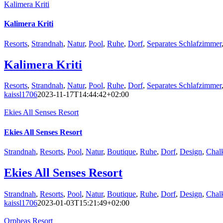
Kalimera Kriti
Kalimera Kriti
Resorts
,
Strandnah
,
Natur
,
Pool
,
Ruhe
,
Dorf
,
Separates Schlafzimmer
Kalimera Kriti
Resorts
,
Strandnah
,
Natur
,
Pool
,
Ruhe
,
Dorf
,
Separates Schlafzimmer
kaissl1706
2023-11-17T14:44:42+02:00
Ekies All Senses Resort
Ekies All Senses Resort
Strandnah
,
Resorts
,
Pool
,
Natur
,
Boutique
,
Ruhe
,
Dorf
,
Design
,
Chal
Ekies All Senses Resort
Strandnah
,
Resorts
,
Pool
,
Natur
,
Boutique
,
Ruhe
,
Dorf
,
Design
,
Chal
kaissl1706
2023-01-03T15:21:49+02:00
Orpheas Resort