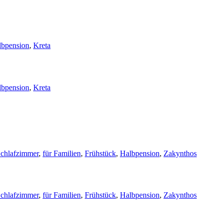
lbpension
,
Kreta
lbpension
,
Kreta
Schlafzimmer
,
für Familien
,
Frühstück
,
Halbpension
,
Zakynthos
Schlafzimmer
,
für Familien
,
Frühstück
,
Halbpension
,
Zakynthos