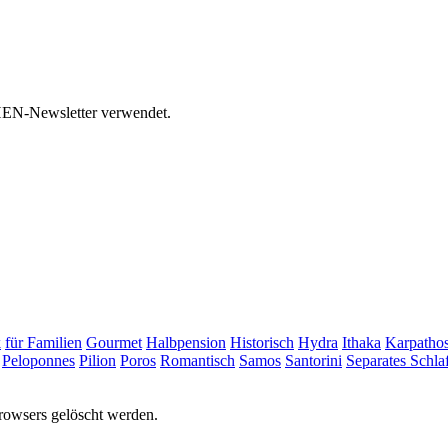
HEN-Newsletter verwendet.
k
für Familien
Gourmet
Halbpension
Historisch
Hydra
Ithaka
Karpatho
Peloponnes
Pilion
Poros
Romantisch
Samos
Santorini
Separates Schl
rowsers gelöscht werden.