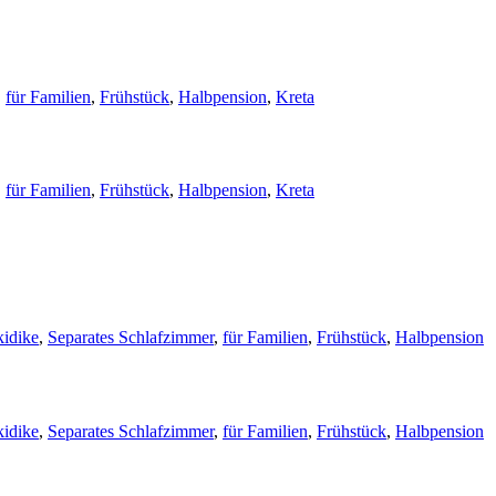
,
für Familien
,
Frühstück
,
Halbpension
,
Kreta
,
für Familien
,
Frühstück
,
Halbpension
,
Kreta
kidike
,
Separates Schlafzimmer
,
für Familien
,
Frühstück
,
Halbpension
kidike
,
Separates Schlafzimmer
,
für Familien
,
Frühstück
,
Halbpension