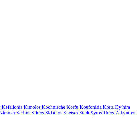
s
Kefallonia
Kimolos
Kochnische
Korfu
Koufonisia
Kreta
Kythira
afzimmer
Serifos
Sifnos
Skiathos
Spetses
Stadt
Syros
Tinos
Zakynthos