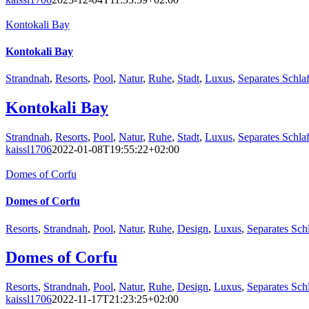
Kontokali Bay
Kontokali Bay
Strandnah
,
Resorts
,
Pool
,
Natur
,
Ruhe
,
Stadt
,
Luxus
,
Separates Schla
Kontokali Bay
Strandnah
,
Resorts
,
Pool
,
Natur
,
Ruhe
,
Stadt
,
Luxus
,
Separates Schla
kaissl1706
2022-01-08T19:55:22+02:00
Domes of Corfu
Domes of Corfu
Resorts
,
Strandnah
,
Pool
,
Natur
,
Ruhe
,
Design
,
Luxus
,
Separates Sch
Domes of Corfu
Resorts
,
Strandnah
,
Pool
,
Natur
,
Ruhe
,
Design
,
Luxus
,
Separates Sch
kaissl1706
2022-11-17T21:23:25+02:00