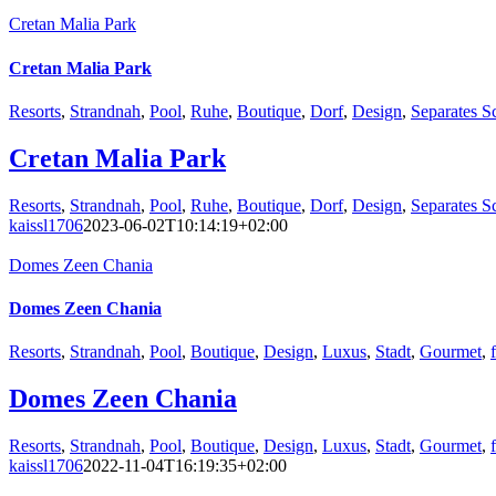
Cretan Malia Park
Cretan Malia Park
Resorts
,
Strandnah
,
Pool
,
Ruhe
,
Boutique
,
Dorf
,
Design
,
Separates S
Cretan Malia Park
Resorts
,
Strandnah
,
Pool
,
Ruhe
,
Boutique
,
Dorf
,
Design
,
Separates S
kaissl1706
2023-06-02T10:14:19+02:00
Domes Zeen Chania
Domes Zeen Chania
Resorts
,
Strandnah
,
Pool
,
Boutique
,
Design
,
Luxus
,
Stadt
,
Gourmet
,
Domes Zeen Chania
Resorts
,
Strandnah
,
Pool
,
Boutique
,
Design
,
Luxus
,
Stadt
,
Gourmet
,
kaissl1706
2022-11-04T16:19:35+02:00