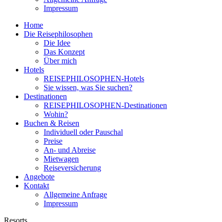
Impressum
Home
Die Reisephilosophen
Die Idee
Das Konzept
Über mich
Hotels
REISEPHILOSOPHEN-Hotels
Sie wissen, was Sie suchen?
Destinationen
REISEPHILOSOPHEN-Destinationen
Wohin?
Buchen & Reisen
Individuell oder Pauschal
Preise
An- und Abreise
Mietwagen
Reiseversicherung
Angebote
Kontakt
Allgemeine Anfrage
Impressum
Resorts