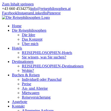
Zum Inhalt springen
+43 660 4534275
|
info@reisephilosophen.at
Facebook
Instagram
LinkedIn
Pinterest
Home
Die Reisephilosophen
Die Idee
Das Konzept
Über mich
Hotels
REISEPHILOSOPHEN-Hotels
Sie wissen, was Sie suchen?
Destinationen
REISEPHILOSOPHEN-Destinationen
Wohin?
Buchen & Reisen
Individuell oder Pauschal
Preise
An- und Abreise
Mietwagen
Reiseversicherung
Angebote
Kontakt
Allgemeine Anfrage