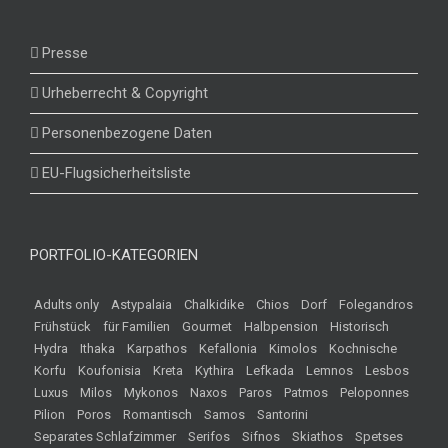
Presse
Urheberrecht & Copyright
Personenbezogene Daten
EU-Flugsicherheitsliste
PORTFOLIO-KATEGORIEN
Adults only
Astypalaia
Chalkidike
Chios
Dorf
Folegandros
Frühstück
für Familien
Gourmet
Halbpension
Historisch
Hydra
Ithaka
Karpathos
Kefallonia
Kimolos
Kochnische
Korfu
Koufonisia
Kreta
Kythira
Lefkada
Lemnos
Lesbos
Luxus
Milos
Mykonos
Naxos
Paros
Patmos
Peloponnes
Pilion
Poros
Romantisch
Samos
Santorini
Separates Schlafzimmer
Serifos
Sifnos
Skiathos
Spetses