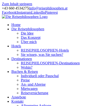
Zum Inhalt springen
+43 660 4534275
|
info@reisephilosophen.at
Facebook
Instagram
LinkedIn
Pinterest
Home
Die Reisephilosophen
Die Idee
Das Konzept
Über mich
Hotels
REISEPHILOSOPHEN-Hotels
Sie wissen, was Sie suchen?
Destinationen
REISEPHILOSOPHEN-Destinationen
Wohin?
Buchen & Reisen
Individuell oder Pauschal
Preise
An- und Abreise
Mietwagen
Reiseversicherung
Angebote
Kontakt
Allgemeine Anfrage