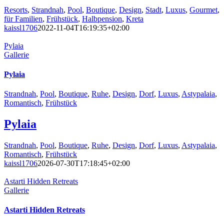
Resorts
,
Strandnah
,
Pool
,
Boutique
,
Design
,
Stadt
,
Luxus
,
Gourmet
,
für Familien
,
Frühstück
,
Halbpension
,
Kreta
kaissl1706
2022-11-04T16:19:35+02:00
Pylaia
Gallerie
Pylaia
Strandnah
,
Pool
,
Boutique
,
Ruhe
,
Design
,
Dorf
,
Luxus
,
Astypalaia
,
Romantisch
,
Frühstück
Pylaia
Strandnah
,
Pool
,
Boutique
,
Ruhe
,
Design
,
Dorf
,
Luxus
,
Astypalaia
,
Romantisch
,
Frühstück
kaissl1706
2026-07-30T17:18:45+02:00
Astarti Hidden Retreats
Gallerie
Astarti Hidden Retreats