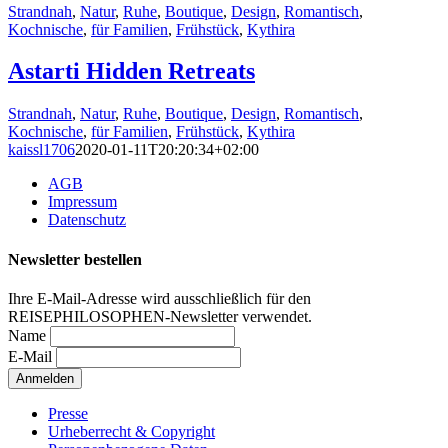
Strandnah
,
Natur
,
Ruhe
,
Boutique
,
Design
,
Romantisch
,
Kochnische
,
für Familien
,
Frühstück
,
Kythira
Astarti Hidden Retreats
Strandnah
,
Natur
,
Ruhe
,
Boutique
,
Design
,
Romantisch
,
Kochnische
,
für Familien
,
Frühstück
,
Kythira
kaissl1706
2020-01-11T20:20:34+02:00
AGB
Impressum
Datenschutz
Newsletter bestellen
Ihre E-Mail-Adresse wird ausschließlich für den
REISEPHILOSOPHEN-Newsletter verwendet.
Name
E-Mail
Presse
Urheberrecht & Copyright