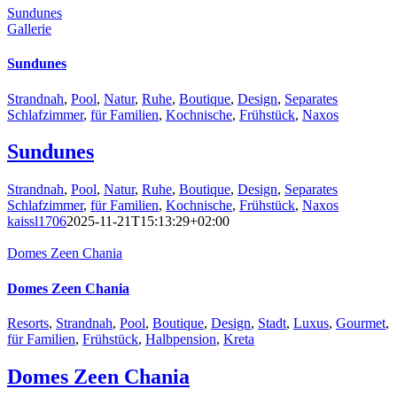
Sundunes
Gallerie
Sundunes
Strandnah
,
Pool
,
Natur
,
Ruhe
,
Boutique
,
Design
,
Separates
Schlafzimmer
,
für Familien
,
Kochnische
,
Frühstück
,
Naxos
Sundunes
Strandnah
,
Pool
,
Natur
,
Ruhe
,
Boutique
,
Design
,
Separates
Schlafzimmer
,
für Familien
,
Kochnische
,
Frühstück
,
Naxos
kaissl1706
2025-11-21T15:13:29+02:00
Domes Zeen Chania
Domes Zeen Chania
Resorts
,
Strandnah
,
Pool
,
Boutique
,
Design
,
Stadt
,
Luxus
,
Gourmet
,
für Familien
,
Frühstück
,
Halbpension
,
Kreta
Domes Zeen Chania