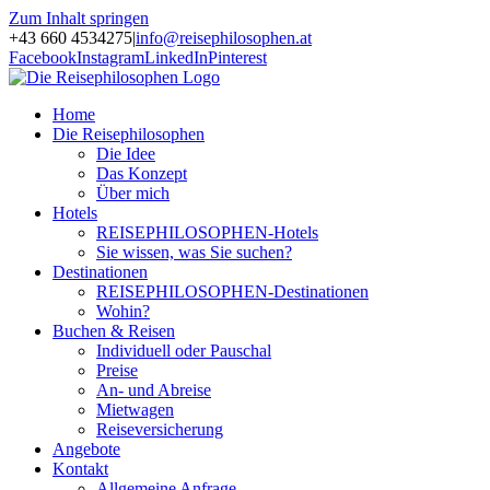
Zum Inhalt springen
+43 660 4534275
|
info@reisephilosophen.at
Facebook
Instagram
LinkedIn
Pinterest
Home
Die Reisephilosophen
Die Idee
Das Konzept
Über mich
Hotels
REISEPHILOSOPHEN-Hotels
Sie wissen, was Sie suchen?
Destinationen
REISEPHILOSOPHEN-Destinationen
Wohin?
Buchen & Reisen
Individuell oder Pauschal
Preise
An- und Abreise
Mietwagen
Reiseversicherung
Angebote
Kontakt
Allgemeine Anfrage