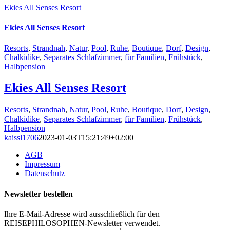
Ekies All Senses Resort
Ekies All Senses Resort
Resorts
,
Strandnah
,
Natur
,
Pool
,
Ruhe
,
Boutique
,
Dorf
,
Design
,
Chalkidike
,
Separates Schlafzimmer
,
für Familien
,
Frühstück
,
Halbpension
Ekies All Senses Resort
Resorts
,
Strandnah
,
Natur
,
Pool
,
Ruhe
,
Boutique
,
Dorf
,
Design
,
Chalkidike
,
Separates Schlafzimmer
,
für Familien
,
Frühstück
,
Halbpension
kaissl1706
2023-01-03T15:21:49+02:00
AGB
Impressum
Datenschutz
Newsletter bestellen
Ihre E-Mail-Adresse wird ausschließlich für den
REISEPHILOSOPHEN-Newsletter verwendet.