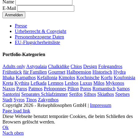
Name
E-Mail
Presse
Urheberrecht & Copyright
Personenbezogene Daten
EU-Flugsicherheitsliste
Portfolio-Kategorien
Adults only
Astypalaia
Chalkidike
Chios
Design
Folegandros
Frühstück
für Familien
Gourmet
Halbpension
Historisch
Hydra
Ithaka
Karpathos
Kefallonia
Kimolos
Kochnische
Korfu
Koufonisia
Kreta
Kythira
Lefkada
Lemnos
Lesbos
Luxus
Milos
Mykonos
Naxos
Paros
Patmos
Peloponnes
Pilion
Poros
Romantisch
Samos
Santorini
Separates Schlafzimmer
Serifos
Sifnos
Skiathos
Spetses
Stadt
Syros
Tinos
Zakynthos
Copyright 2026 - Reisephilosophen GmbH |
Impressum
Page load link
Diese Webseite benutzt temporäre Cookies, die beim Schließen des
Browsers gelöscht werden.
Ok
Nach oben