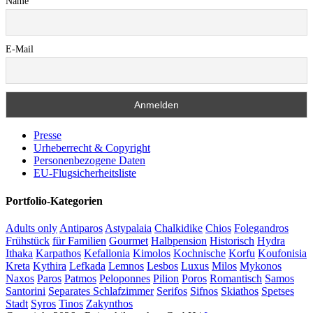
Name
E-Mail
Presse
Urheberrecht & Copyright
Personenbezogene Daten
EU-Flugsicherheitsliste
Portfolio-Kategorien
Adults only
Antiparos
Astypalaia
Chalkidike
Chios
Folegandros
Frühstück
für Familien
Gourmet
Halbpension
Historisch
Hydra
Ithaka
Karpathos
Kefallonia
Kimolos
Kochnische
Korfu
Koufonisia
Kreta
Kythira
Lefkada
Lemnos
Lesbos
Luxus
Milos
Mykonos
Naxos
Paros
Patmos
Peloponnes
Pilion
Poros
Romantisch
Samos
Santorini
Separates Schlafzimmer
Serifos
Sifnos
Skiathos
Spetses
Stadt
Syros
Tinos
Zakynthos