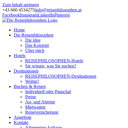
Zum Inhalt springen
+43 660 4534275
|
info@reisephilosophen.at
Facebook
Instagram
LinkedIn
Pinterest
Home
Die Reisephilosophen
Die Idee
Das Konzept
Über mich
Hotels
REISEPHILOSOPHEN-Hotels
Sie wissen, was Sie suchen?
Destinationen
REISEPHILOSOPHEN-Destinationen
Wohin?
Buchen & Reisen
Individuell oder Pauschal
Preise
An- und Abreise
Mietwagen
Reiseversicherung
Angebote
Kontakt
Allgemeine Anfrage