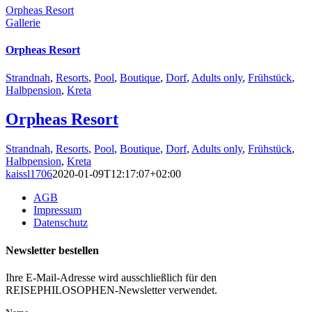
Orpheas Resort
Gallerie
Orpheas Resort
Strandnah
,
Resorts
,
Pool
,
Boutique
,
Dorf
,
Adults only
,
Frühstück
,
Halbpension
,
Kreta
Orpheas Resort
Strandnah
,
Resorts
,
Pool
,
Boutique
,
Dorf
,
Adults only
,
Frühstück
,
Halbpension
,
Kreta
kaissl1706
2020-01-09T12:17:07+02:00
AGB
Impressum
Datenschutz
Newsletter bestellen
Ihre E-Mail-Adresse wird ausschließlich für den
REISEPHILOSOPHEN-Newsletter verwendet.