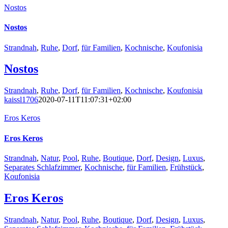
Nostos
Nostos
Strandnah
,
Ruhe
,
Dorf
,
für Familien
,
Kochnische
,
Koufonisia
Nostos
Strandnah
,
Ruhe
,
Dorf
,
für Familien
,
Kochnische
,
Koufonisia
kaissl1706
2020-07-11T11:07:31+02:00
Eros Keros
Eros Keros
Strandnah
,
Natur
,
Pool
,
Ruhe
,
Boutique
,
Dorf
,
Design
,
Luxus
,
Separates Schlafzimmer
,
Kochnische
,
für Familien
,
Frühstück
,
Koufonisia
Eros Keros
Strandnah
,
Natur
,
Pool
,
Ruhe
,
Boutique
,
Dorf
,
Design
,
Luxus
,