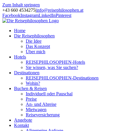
Zum Inhalt springen
+43 660 4534275
|
info@reisephilosophen.at
Facebook
Instagram
LinkedIn
Pinterest
Home
Die Reisephilosophen
Die Idee
Das Konzept
Über mich
Hotels
REISEPHILOSOPHEN-Hotels
Sie wissen, was Sie suchen?
Destinationen
REISEPHILOSOPHEN-Destinationen
Wohin?
Buchen & Reisen
Individuell oder Pauschal
Preise
An- und Abreise
Mietwagen
Reiseversicherung
Angebote
Kontakt
Allgemeine Anfrage