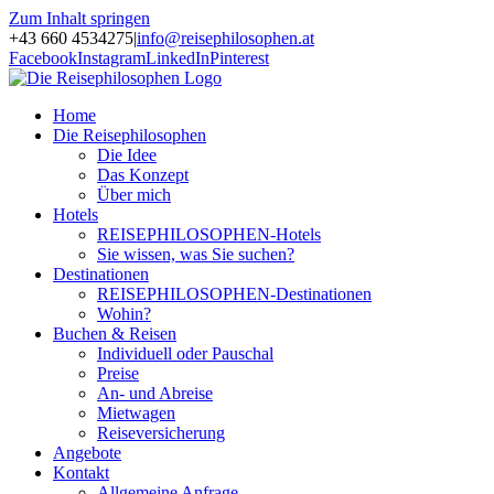
Zum Inhalt springen
+43 660 4534275
|
info@reisephilosophen.at
Facebook
Instagram
LinkedIn
Pinterest
Home
Die Reisephilosophen
Die Idee
Das Konzept
Über mich
Hotels
REISEPHILOSOPHEN-Hotels
Sie wissen, was Sie suchen?
Destinationen
REISEPHILOSOPHEN-Destinationen
Wohin?
Buchen & Reisen
Individuell oder Pauschal
Preise
An- und Abreise
Mietwagen
Reiseversicherung
Angebote
Kontakt
Allgemeine Anfrage