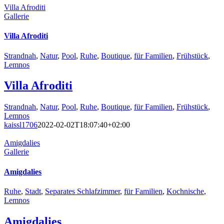
Villa Afroditi
Gallerie
Villa Afroditi
Strandnah
,
Natur
,
Pool
,
Ruhe
,
Boutique
,
für Familien
,
Frühstück
,
Lemnos
Villa Afroditi
Strandnah
,
Natur
,
Pool
,
Ruhe
,
Boutique
,
für Familien
,
Frühstück
,
Lemnos
kaissl1706
2022-02-02T18:07:40+02:00
Amigdalies
Gallerie
Amigdalies
Ruhe
,
Stadt
,
Separates Schlafzimmer
,
für Familien
,
Kochnische
,
Lemnos
Amigdalies