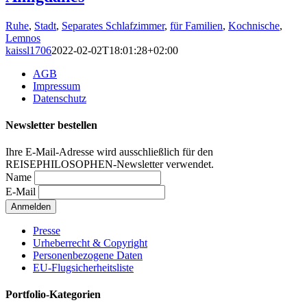
Ruhe
,
Stadt
,
Separates Schlafzimmer
,
für Familien
,
Kochnische
,
Lemnos
kaissl1706
2022-02-02T18:01:28+02:00
AGB
Impressum
Datenschutz
Newsletter bestellen
Ihre E-Mail-Adresse wird ausschließlich für den
REISEPHILOSOPHEN-Newsletter verwendet.
Name
E-Mail
Presse
Urheberrecht & Copyright
Personenbezogene Daten
EU-Flugsicherheitsliste
Portfolio-Kategorien