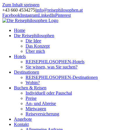
Zum Inhalt springen
+43 660 4534275
|
info@reisephilosophen.at
Facebook
Instagram
LinkedIn
Pinterest
Home
Die Reisephilosophen
Die Idee
Das Konzept
Über mich
Hotels
REISEPHILOSOPHEN-Hotels
Sie wissen, was Sie suchen?
Destinationen
REISEPHILOSOPHEN-Destinationen
Wohin?
Buchen & Reisen
Individuell oder Pauschal
Preise
An- und Abreise
Mietwagen
Reiseversicherung
Angebote
Kontakt
Allgemeine Anfrage