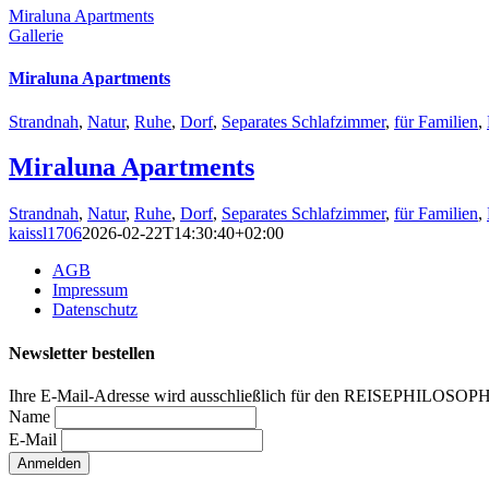
Miraluna Apartments
Gallerie
Miraluna Apartments
Strandnah
,
Natur
,
Ruhe
,
Dorf
,
Separates Schlafzimmer
,
für Familien
,
Miraluna Apartments
Strandnah
,
Natur
,
Ruhe
,
Dorf
,
Separates Schlafzimmer
,
für Familien
,
kaissl1706
2026-02-22T14:30:40+02:00
AGB
Impressum
Datenschutz
Newsletter bestellen
Ihre E-Mail-Adresse wird ausschließlich für den REISEPHILOSOP
Name
E-Mail