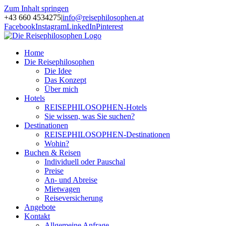
Zum Inhalt springen
+43 660 4534275
|
info@reisephilosophen.at
Facebook
Instagram
LinkedIn
Pinterest
Home
Die Reisephilosophen
Die Idee
Das Konzept
Über mich
Hotels
REISEPHILOSOPHEN-Hotels
Sie wissen, was Sie suchen?
Destinationen
REISEPHILOSOPHEN-Destinationen
Wohin?
Buchen & Reisen
Individuell oder Pauschal
Preise
An- und Abreise
Mietwagen
Reiseversicherung
Angebote
Kontakt
Allgemeine Anfrage