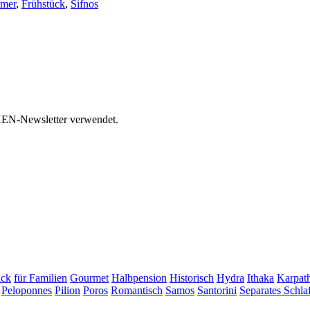
mmer
,
Frühstück
,
Sifnos
HEN-Newsletter verwendet.
ück
für Familien
Gourmet
Halbpension
Historisch
Hydra
Ithaka
Karpat
Peloponnes
Pilion
Poros
Romantisch
Samos
Santorini
Separates Schl