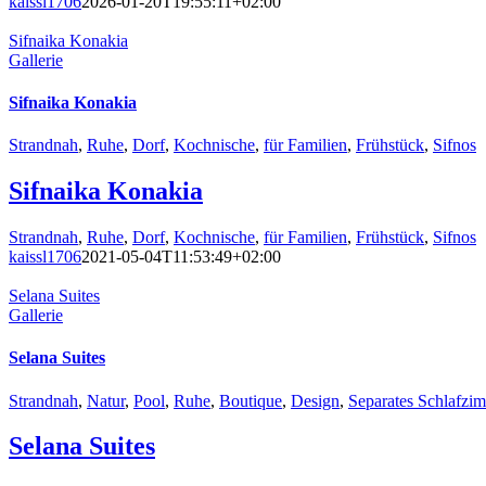
kaissl1706
2026-01-20T19:55:11+02:00
Sifnaika Konakia
Gallerie
Sifnaika Konakia
Strandnah
,
Ruhe
,
Dorf
,
Kochnische
,
für Familien
,
Frühstück
,
Sifnos
Sifnaika Konakia
Strandnah
,
Ruhe
,
Dorf
,
Kochnische
,
für Familien
,
Frühstück
,
Sifnos
kaissl1706
2021-05-04T11:53:49+02:00
Selana Suites
Gallerie
Selana Suites
Strandnah
,
Natur
,
Pool
,
Ruhe
,
Boutique
,
Design
,
Separates Schlafzi
Selana Suites