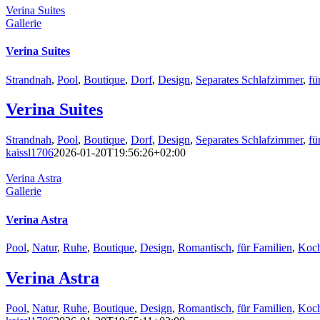
Verina Suites
Gallerie
Verina Suites
Strandnah
,
Pool
,
Boutique
,
Dorf
,
Design
,
Separates Schlafzimmer
,
fü
Verina Suites
Strandnah
,
Pool
,
Boutique
,
Dorf
,
Design
,
Separates Schlafzimmer
,
fü
kaissl1706
2026-01-20T19:56:26+02:00
Verina Astra
Gallerie
Verina Astra
Pool
,
Natur
,
Ruhe
,
Boutique
,
Design
,
Romantisch
,
für Familien
,
Koch
Verina Astra
Pool
,
Natur
,
Ruhe
,
Boutique
,
Design
,
Romantisch
,
für Familien
,
Koch