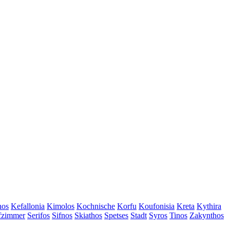
hos
Kefallonia
Kimolos
Kochnische
Korfu
Koufonisia
Kreta
Kythira
afzimmer
Serifos
Sifnos
Skiathos
Spetses
Stadt
Syros
Tinos
Zakynthos