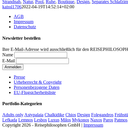
Strandnah
,
Natur
,
Pool
,
Ruhe
,
Boutique
,
Design
,
Separates Schlafzi
kaissl1706
2022-04-19T14:52:14+02:00
AGB
Impressum
Datenschutz
Newsletter bestellen
Ihre E-Mail-Adresse wird ausschließlich für den REISEPHILOSOP
Name
E-Mail
Presse
Urheberrecht & Copyright
Personenbezogene Daten
EU-Flugsicherheitsliste
Portfolio-Kategorien
Adults only
Astypalaia
Chalkidike
Chios
Design
Folegandros
Frühst
Lefkada
Lemnos
Lesbos
Luxus
Milos
Mykonos
Naxos
Paros
Patmos
Copyright 2026 - Reisephilosophen GmbH |
Impressum