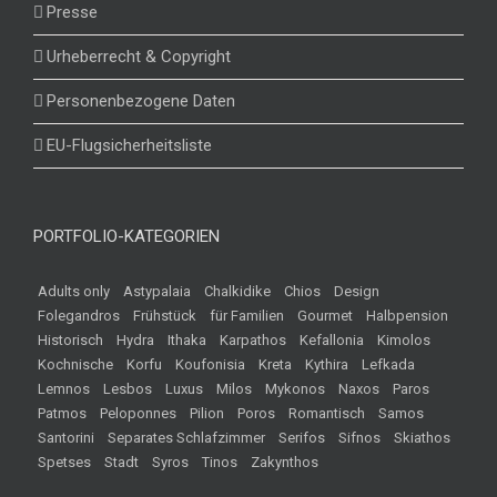
Presse
Urheberrecht & Copyright
Personenbezogene Daten
EU-Flugsicherheitsliste
PORTFOLIO-KATEGORIEN
Adults only
Astypalaia
Chalkidike
Chios
Design
Folegandros
Frühstück
für Familien
Gourmet
Halbpension
Historisch
Hydra
Ithaka
Karpathos
Kefallonia
Kimolos
Kochnische
Korfu
Koufonisia
Kreta
Kythira
Lefkada
Lemnos
Lesbos
Luxus
Milos
Mykonos
Naxos
Paros
Patmos
Peloponnes
Pilion
Poros
Romantisch
Samos
Santorini
Separates Schlafzimmer
Serifos
Sifnos
Skiathos
Spetses
Stadt
Syros
Tinos
Zakynthos