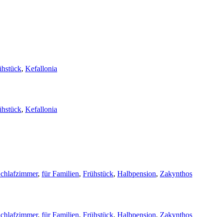
ühstück
,
Kefallonia
ühstück
,
Kefallonia
Schlafzimmer
,
für Familien
,
Frühstück
,
Halbpension
,
Zakynthos
Schlafzimmer
,
für Familien
,
Frühstück
,
Halbpension
,
Zakynthos