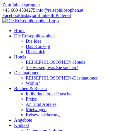
Zum Inhalt springen
+43 660 4534275
|
info@reisephilosophen.at
Facebook
Instagram
LinkedIn
Pinterest
Home
Die Reisephilosophen
Die Idee
Das Konzept
Über mich
Hotels
REISEPHILOSOPHEN-Hotels
Sie wissen, was Sie suchen?
Destinationen
REISEPHILOSOPHEN-Destinationen
Wohin?
Buchen & Reisen
Individuell oder Pauschal
Preise
An- und Abreise
Mietwagen
Reiseversicherung
Angebote
Kontakt
Allgemeine Anfrage