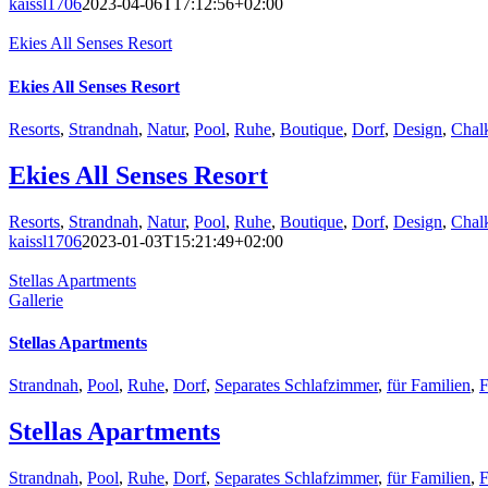
kaissl1706
2023-04-06T17:12:56+02:00
Ekies All Senses Resort
Ekies All Senses Resort
Resorts
,
Strandnah
,
Natur
,
Pool
,
Ruhe
,
Boutique
,
Dorf
,
Design
,
Chal
Ekies All Senses Resort
Resorts
,
Strandnah
,
Natur
,
Pool
,
Ruhe
,
Boutique
,
Dorf
,
Design
,
Chal
kaissl1706
2023-01-03T15:21:49+02:00
Stellas Apartments
Gallerie
Stellas Apartments
Strandnah
,
Pool
,
Ruhe
,
Dorf
,
Separates Schlafzimmer
,
für Familien
,
F
Stellas Apartments
Strandnah
,
Pool
,
Ruhe
,
Dorf
,
Separates Schlafzimmer
,
für Familien
,
F