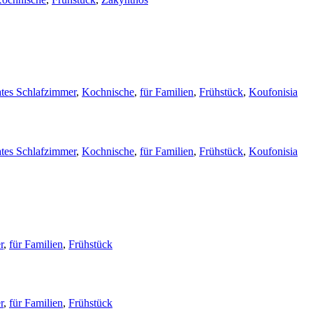
tes Schlafzimmer
,
Kochnische
,
für Familien
,
Frühstück
,
Koufonisia
tes Schlafzimmer
,
Kochnische
,
für Familien
,
Frühstück
,
Koufonisia
r
,
für Familien
,
Frühstück
r
,
für Familien
,
Frühstück