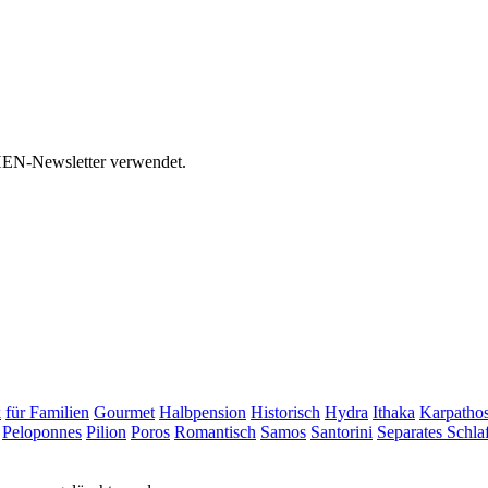
HEN-Newsletter verwendet.
k
für Familien
Gourmet
Halbpension
Historisch
Hydra
Ithaka
Karpatho
Peloponnes
Pilion
Poros
Romantisch
Samos
Santorini
Separates Schl