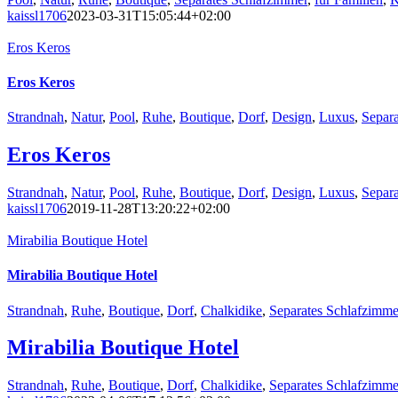
kaissl1706
2023-03-31T15:05:44+02:00
Eros Keros
Eros Keros
Strandnah
,
Natur
,
Pool
,
Ruhe
,
Boutique
,
Dorf
,
Design
,
Luxus
,
Separa
Eros Keros
Strandnah
,
Natur
,
Pool
,
Ruhe
,
Boutique
,
Dorf
,
Design
,
Luxus
,
Separa
kaissl1706
2019-11-28T13:20:22+02:00
Mirabilia Boutique Hotel
Mirabilia Boutique Hotel
Strandnah
,
Ruhe
,
Boutique
,
Dorf
,
Chalkidike
,
Separates Schlafzimme
Mirabilia Boutique Hotel
Strandnah
,
Ruhe
,
Boutique
,
Dorf
,
Chalkidike
,
Separates Schlafzimme