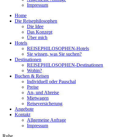
Impressum
Home
Die Reisephilosophen
Die Idee
Das Konzept
Über mich
Hotels
REISEPHILOSOPHEN-Hotels
Sie wissen, was Sie suchen?
Destinationen
REISEPHILOSOPHEN-Destinationen
Wohin?
Buchen & Reisen
Individuell oder Pauschal
Preise
An- und Abreise
Mietwagen
Reiseversicherung
Angebote
Kontakt
Allgemeine Anfrage
Impressum
Ruhe