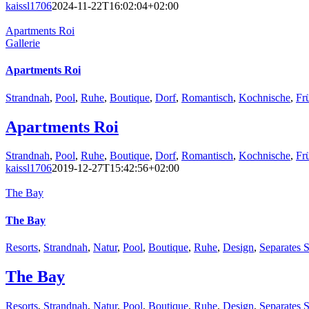
kaissl1706
2024-11-22T16:02:04+02:00
Apartments Roi
Gallerie
Apartments Roi
Strandnah
,
Pool
,
Ruhe
,
Boutique
,
Dorf
,
Romantisch
,
Kochnische
,
Fr
Apartments Roi
Strandnah
,
Pool
,
Ruhe
,
Boutique
,
Dorf
,
Romantisch
,
Kochnische
,
Fr
kaissl1706
2019-12-27T15:42:56+02:00
The Bay
The Bay
Resorts
,
Strandnah
,
Natur
,
Pool
,
Boutique
,
Ruhe
,
Design
,
Separates 
The Bay
Resorts
,
Strandnah
,
Natur
,
Pool
,
Boutique
,
Ruhe
,
Design
,
Separates 