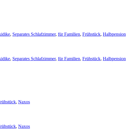
kidike
,
Separates Schlafzimmer
,
für Familien
,
Frühstück
,
Halbpension
kidike
,
Separates Schlafzimmer
,
für Familien
,
Frühstück
,
Halbpension
rühstück
,
Naxos
rühstück
,
Naxos