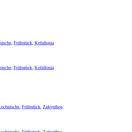
nische
,
Frühstück
,
Kefallonia
nische
,
Frühstück
,
Kefallonia
ochnische
,
Frühstück
,
Zakynthos
ochnische
,
Frühstück
,
Zakynthos