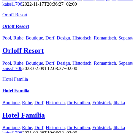
kaissl1706
2022-11-17T20:36:27+02:00
Orloff Resort
Orloff Resort
Pool
,
Ruhe
,
Boutique
,
Dorf
,
Design
,
Historisch
,
Romantisch
,
Separat
Orloff Resort
Pool
,
Ruhe
,
Boutique
,
Dorf
,
Design
,
Historisch
,
Romantisch
,
Separat
kaissl1706
2023-02-09T12:08:37+02:00
Hotel Familia
Hotel Familia
Boutique
,
Ruhe
,
Dorf
,
Historisch
,
für Familien
,
Frühstück
,
Ithaka
Hotel Familia
Boutique
,
Ruhe
,
Dorf
,
Historisch
,
für Familien
,
Frühstück
,
Ithaka
kaissl1706
2021-02-26T19:06:32+02:00