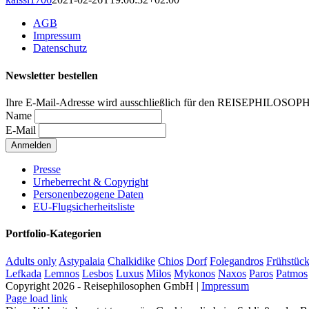
AGB
Impressum
Datenschutz
Newsletter bestellen
Ihre E-Mail-Adresse wird ausschließlich für den REISEPHILOSOP
Name
E-Mail
Presse
Urheberrecht & Copyright
Personenbezogene Daten
EU-Flugsicherheitsliste
Portfolio-Kategorien
Adults only
Astypalaia
Chalkidike
Chios
Dorf
Folegandros
Frühstüc
Lefkada
Lemnos
Lesbos
Luxus
Milos
Mykonos
Naxos
Paros
Patmos
Copyright 2026 - Reisephilosophen GmbH |
Impressum
Page load link