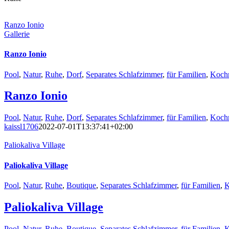
Ranzo Ionio
Gallerie
Ranzo Ionio
Pool
,
Natur
,
Ruhe
,
Dorf
,
Separates Schlafzimmer
,
für Familien
,
Koch
Ranzo Ionio
Pool
,
Natur
,
Ruhe
,
Dorf
,
Separates Schlafzimmer
,
für Familien
,
Koch
kaissl1706
2022-07-01T13:37:41+02:00
Paliokaliva Village
Paliokaliva Village
Pool
,
Natur
,
Ruhe
,
Boutique
,
Separates Schlafzimmer
,
für Familien
,
K
Paliokaliva Village
Pool
,
Natur
,
Ruhe
,
Boutique
,
Separates Schlafzimmer
,
für Familien
,
K