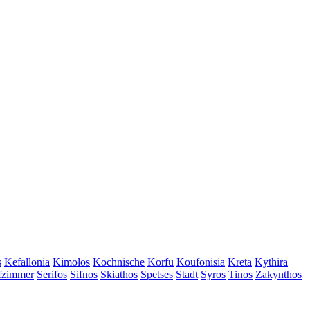
s
Kefallonia
Kimolos
Kochnische
Korfu
Koufonisia
Kreta
Kythira
afzimmer
Serifos
Sifnos
Skiathos
Spetses
Stadt
Syros
Tinos
Zakynthos