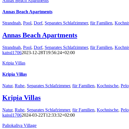
Annas Beach Apartments
Annas Beach Apartments
Strandnah
,
Pool
,
Dorf
,
Separates Schlafzimmer
,
für Familien
,
Kochni
Annas Beach Apartments
Strandnah
,
Pool
,
Dorf
,
Separates Schlafzimmer
,
für Familien
,
Kochni
kaissl1706
2023-12-28T19:56:24+02:00
Kripia Villas
Kripia Villas
Natur
,
Ruhe
,
Separates Schlafzimmer
,
für Familien
,
Kochnische
,
Pel
Kripia Villas
Natur
,
Ruhe
,
Separates Schlafzimmer
,
für Familien
,
Kochnische
,
Pel
kaissl1706
2024-03-22T12:33:32+02:00
Paliokaliva Village