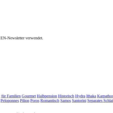
HEN-Newsletter verwendet.
k
für Familien
Gourmet
Halbpension
Historisch
Hydra
Ithaka
Karpatho
Peloponnes
Pilion
Poros
Romantisch
Samos
Santorini
Separates Schl