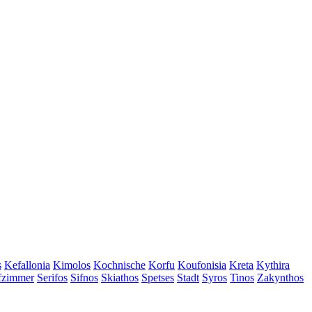
s
Kefallonia
Kimolos
Kochnische
Korfu
Koufonisia
Kreta
Kythira
afzimmer
Serifos
Sifnos
Skiathos
Spetses
Stadt
Syros
Tinos
Zakynthos