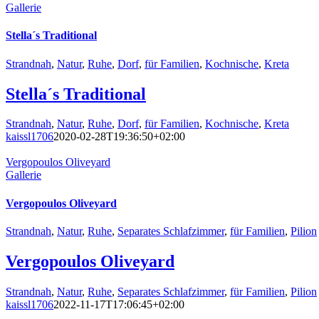
Gallerie
Stella´s Traditional
Strandnah
,
Natur
,
Ruhe
,
Dorf
,
für Familien
,
Kochnische
,
Kreta
Stella´s Traditional
Strandnah
,
Natur
,
Ruhe
,
Dorf
,
für Familien
,
Kochnische
,
Kreta
kaissl1706
2020-02-28T19:36:50+02:00
Vergopoulos Oliveyard
Gallerie
Vergopoulos Oliveyard
Strandnah
,
Natur
,
Ruhe
,
Separates Schlafzimmer
,
für Familien
,
Pilion
Vergopoulos Oliveyard
Strandnah
,
Natur
,
Ruhe
,
Separates Schlafzimmer
,
für Familien
,
Pilion
kaissl1706
2022-11-17T17:06:45+02:00