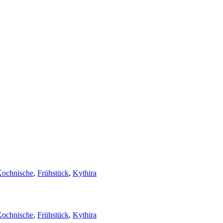
ochnische
,
Frühstück
,
Kythira
ochnische
,
Frühstück
,
Kythira