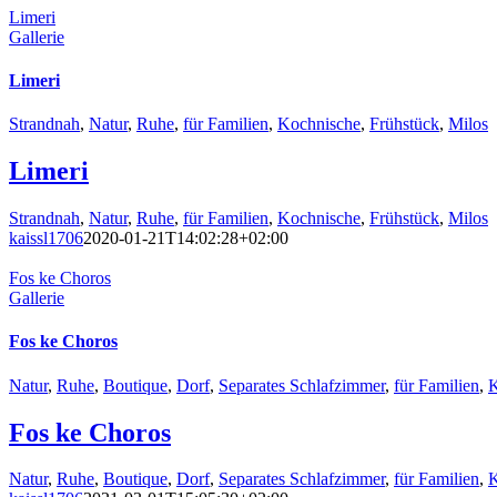
Limeri
Gallerie
Limeri
Strandnah
,
Natur
,
Ruhe
,
für Familien
,
Kochnische
,
Frühstück
,
Milos
Limeri
Strandnah
,
Natur
,
Ruhe
,
für Familien
,
Kochnische
,
Frühstück
,
Milos
kaissl1706
2020-01-21T14:02:28+02:00
Fos ke Choros
Gallerie
Fos ke Choros
Natur
,
Ruhe
,
Boutique
,
Dorf
,
Separates Schlafzimmer
,
für Familien
,
K
Fos ke Choros
Natur
,
Ruhe
,
Boutique
,
Dorf
,
Separates Schlafzimmer
,
für Familien
,
K