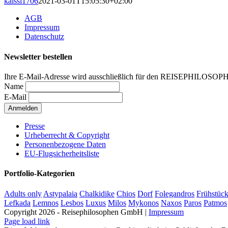
kaissl1706
2021-03-01T15:05:30+02:00
AGB
Impressum
Datenschutz
Newsletter bestellen
Ihre E-Mail-Adresse wird ausschließlich für den REISEPHILOSOP
Name
E-Mail
Presse
Urheberrecht & Copyright
Personenbezogene Daten
EU-Flugsicherheitsliste
Portfolio-Kategorien
Adults only
Astypalaia
Chalkidike
Chios
Dorf
Folegandros
Frühstüc
Lefkada
Lemnos
Lesbos
Luxus
Milos
Mykonos
Naxos
Paros
Patmos
Copyright 2026 - Reisephilosophen GmbH |
Impressum
Page load link