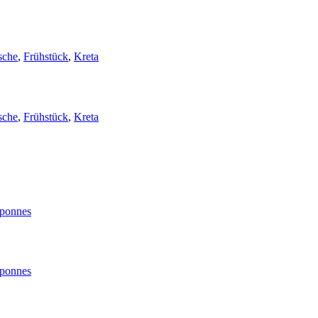
sche
,
Frühstück
,
Kreta
sche
,
Frühstück
,
Kreta
oponnes
oponnes