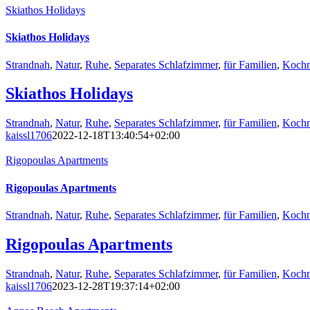
Skiathos Holidays
Skiathos Holidays
Strandnah
,
Natur
,
Ruhe
,
Separates Schlafzimmer
,
für Familien
,
Kochn
Skiathos Holidays
Strandnah
,
Natur
,
Ruhe
,
Separates Schlafzimmer
,
für Familien
,
Kochn
kaissl1706
2022-12-18T13:40:54+02:00
Rigopoulas Apartments
Rigopoulas Apartments
Strandnah
,
Natur
,
Ruhe
,
Separates Schlafzimmer
,
für Familien
,
Kochn
Rigopoulas Apartments
Strandnah
,
Natur
,
Ruhe
,
Separates Schlafzimmer
,
für Familien
,
Kochn
kaissl1706
2023-12-28T19:37:14+02:00