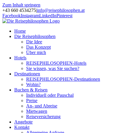
Zum Inhalt springen
+43 660 4534275
|
info@reisephilosophen.at
Facebook
Instagram
LinkedIn
Pinterest
Home
Die Reisephilosophen
Die Idee
Das Konzept
Über mich
Hotels
REISEPHILOSOPHEN-Hotels
Sie wissen, was Sie suchen?
Destinationen
REISEPHILOSOPHEN-Destinationen
Wohin?
Buchen & Reisen
Individuell oder Pauschal
Preise
An- und Abreise
Mietwagen
Reiseversicherung
Angebote
Kontakt
Allgemeine Anfrage