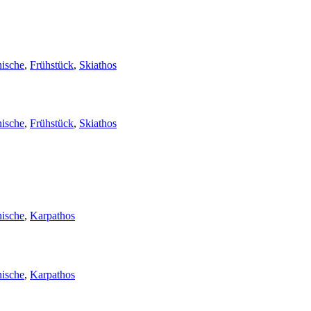
ische
,
Frühstück
,
Skiathos
ische
,
Frühstück
,
Skiathos
ische
,
Karpathos
ische
,
Karpathos