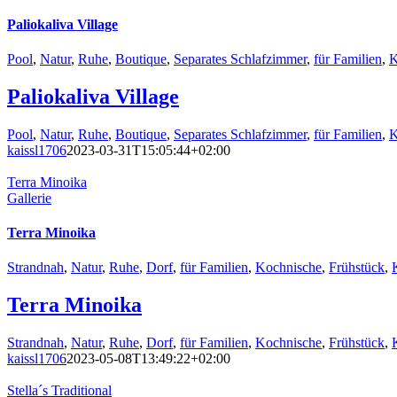
Paliokaliva Village
Pool
,
Natur
,
Ruhe
,
Boutique
,
Separates Schlafzimmer
,
für Familien
,
K
Paliokaliva Village
Pool
,
Natur
,
Ruhe
,
Boutique
,
Separates Schlafzimmer
,
für Familien
,
K
kaissl1706
2023-03-31T15:05:44+02:00
Terra Minoika
Gallerie
Terra Minoika
Strandnah
,
Natur
,
Ruhe
,
Dorf
,
für Familien
,
Kochnische
,
Frühstück
,
Terra Minoika
Strandnah
,
Natur
,
Ruhe
,
Dorf
,
für Familien
,
Kochnische
,
Frühstück
,
kaissl1706
2023-05-08T13:49:22+02:00
Stella´s Traditional